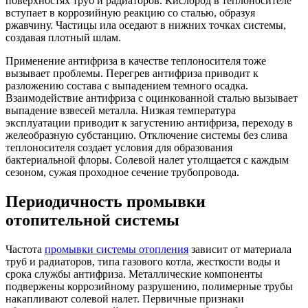
поверхностях труб и радиаторов. Кислород в теплоносителе
вступает в коррозийную реакцию со сталью, образуя
ржавчину. Частицы ила оседают в нижних точках системы,
создавая плотный шлам.
Применение антифриза в качестве теплоносителя тоже
вызывает проблемы. Перегрев антифриза приводит к
разложению состава с выпадением темного осадка.
Взаимодействие антифриза с оцинкованной сталью вызывает
выпадение взвесей металла. Низкая температура
эксплуатации приводит к загустению антифриза, переходу в
желеобразную субстанцию. Отключение системы без слива
теплоносителя создает условия для образования
бактериальной флоры. Солевой налет утолщается с каждым
сезоном, сужая проходное сечение трубопровода.
Периодичность промывки
отопительной системы
Частота
промывки системы отопления
зависит от материала
труб и радиаторов, типа газового котла, жесткости воды и
срока службы антифриза. Металлические компоненты
подвержены коррозийному разрушению, полимерные трубы
накапливают солевой налет. Первичные признаки