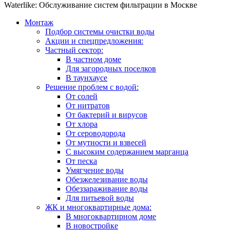
Waterlike: Обслуживание систем фильтрации в Москве
Монтаж
Подбор системы очистки воды
Акции и спецпредложения:
Частный сектор:
В частном доме
Для загородных поселков
В таунхаусе
Решение проблем с водой:
От солей
От нитратов
От бактерий и вирусов
От хлора
От сероводорода
От мутности и взвесей
С высоким содержанием марганца
От песка
Умягчение воды
Обезжелезивание воды
Обеззараживание воды
Для питьевой воды
ЖК и многоквартирные дома:
В многоквартирном доме
В новостройке