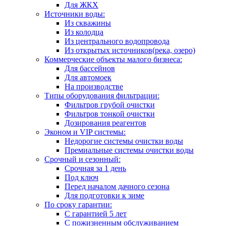
Для ЖКХ
Источники воды:
Из скважины
Из колодца
Из центрального водопровода
Из открытых источников(река, озеро)
Коммерческие объекты малого бизнеса:
Для бассейнов
Для автомоек
На производстве
Типы оборудования фильтрации:
Фильтров грубой очистки
Фильтров тонкой очистки
Дозирования реагентов
Эконом и VIP системы:
Недорогие системы очистки воды
Премиальные системы очистки воды
Срочный и сезонный:
Срочная за 1 день
Под ключ
Перед началом дачного сезона
Для подготовки к зиме
По сроку гарантии:
С гарантией 5 лет
С пожизненным обслуживанием