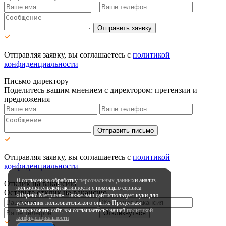
Отправить заявку
Отправляя заявку, вы соглашаетесь с
политикой
конфиденциальности
Письмо директору
Поделитесь вашим мнением с директором: претензии и
предложения
Отправить письмо
Отправляя заявку, вы соглашаетесь с
политикой
конфиденциальности
Я согласен на обработку
персональных данных
и анализ
Отклик на вакансию
пользовательской активности
с помощью сервиса
Оставьте отклик на вакансию
«Яндекс.Метрика». Также наш сайт
использует куки для
улучшения пользовательского опыта.
Продолжая
использовать сайт, вы соглашаетесь
с нашей
политикой
Откликнуться
конфиденциальности