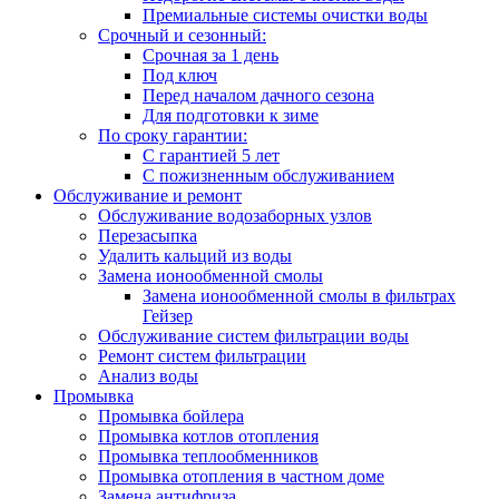
Премиальные системы очистки воды
Срочный и сезонный:
Срочная за 1 день
Под ключ
Перед началом дачного сезона
Для подготовки к зиме
По сроку гарантии:
С гарантией 5 лет
С пожизненным обслуживанием
Обслуживание и ремонт
Обслуживание водозаборных узлов
Перезасыпка
Удалить кальций из воды
Замена ионообменной смолы
Замена ионообменной смолы в фильтрах
Гейзер
Обслуживание систем фильтрации воды
Ремонт систем фильтрации
Анализ воды
Промывка
Промывка бойлера
Промывка котлов отопления
Промывка теплообменников
Промывка отопления в частном доме
Замена антифриза