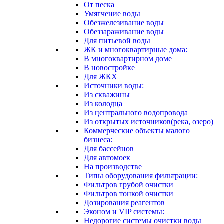
От песка
Умягчение воды
Обезжелезивание воды
Обеззараживание воды
Для питьевой воды
ЖК и многоквартирные дома:
В многоквартирном доме
В новостройке
Для ЖКХ
Источники воды:
Из скважины
Из колодца
Из центрального водопровода
Из открытых источников(река, озеро)
Коммерческие объекты малого
бизнеса:
Для бассейнов
Для автомоек
На производстве
Типы оборудования фильтрации:
Фильтров грубой очистки
Фильтров тонкой очистки
Дозирования реагентов
Эконом и VIP системы:
Недорогие системы очистки воды