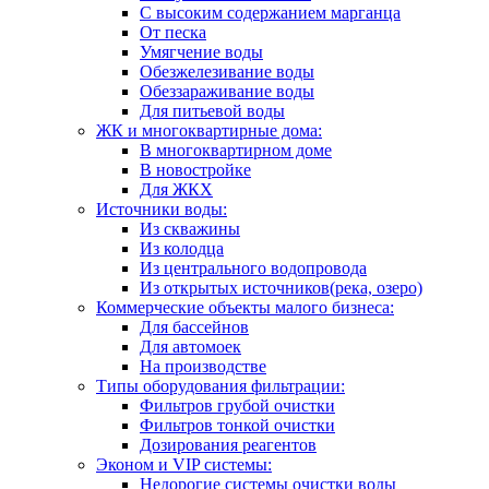
С высоким содержанием марганца
От песка
Умягчение воды
Обезжелезивание воды
Обеззараживание воды
Для питьевой воды
ЖК и многоквартирные дома:
В многоквартирном доме
В новостройке
Для ЖКХ
Источники воды:
Из скважины
Из колодца
Из центрального водопровода
Из открытых источников(река, озеро)
Коммерческие объекты малого бизнеса:
Для бассейнов
Для автомоек
На производстве
Типы оборудования фильтрации:
Фильтров грубой очистки
Фильтров тонкой очистки
Дозирования реагентов
Эконом и VIP системы:
Недорогие системы очистки воды