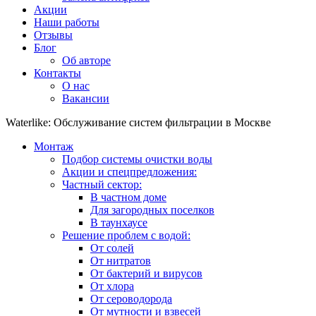
Акции
Наши работы
Отзывы
Блог
Об авторе
Контакты
О нас
Вакансии
Waterlike: Обслуживание систем фильтрации в Москве
Монтаж
Подбор системы очистки воды
Акции и спецпредложения:
Частный сектор:
В частном доме
Для загородных поселков
В таунхаусе
Решение проблем с водой:
От солей
От нитратов
От бактерий и вирусов
От хлора
От сероводорода
От мутности и взвесей