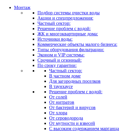
Монтаж
Подбор системы очистки воды
Акции и спецпредложения:
Частный сектор:
Решение проблем с водой:
ЖК и многоквартирные дома:
Источники воды:
Коммерческие объекты малого бизнеса:
Типы оборудования фильтрации:
Эконом и VIP системы:
Срочный и сезонный:
По сроку гарантии:
Частный сектор:
В частном доме
Для загородных поселков
В таунхаусе
Решение проблем с водой:
От солей
От нитратов
От бактерий и вирусов
От хлора
От сероводорода
От мутности и взвесей
С высоким содержанием марганца