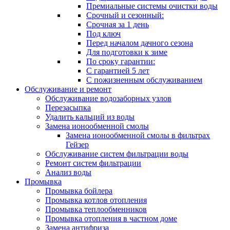
Премиальные системы очистки воды
Срочный и сезонный:
Срочная за 1 день
Под ключ
Перед началом дачного сезона
Для подготовки к зиме
По сроку гарантии:
С гарантией 5 лет
С пожизненным обслуживанием
Обслуживание и ремонт
Обслуживание водозаборных узлов
Перезасыпка
Удалить кальций из воды
Замена ионообменной смолы
Замена ионообменной смолы в фильтрах
Гейзер
Обслуживание систем фильтрации воды
Ремонт систем фильтрации
Анализ воды
Промывка
Промывка бойлера
Промывка котлов отопления
Промывка теплообменников
Промывка отопления в частном доме
Замена антифриза