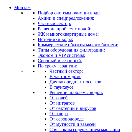
Монтаж
Подбор системы очистки воды
Акции и спецпредложения:
Частный сектор:
Решение проблем с водой:
ЖК и многоквартирные дома:
Источники воды:
Коммерческие объекты малого бизнеса:
Типы оборудования фильтрации:
Эконом и VIP системы:
Срочный и сезонный:
По сроку гарантии:
Частный сектор:
В частном доме
Для загородных поселков
В таунхаусе
Решение проблем с водой:
От солей
От нитратов
От бактерий и вирусов
От хлора
От сероводорода
От мутности и взвесей
С высоким содержанием марганца