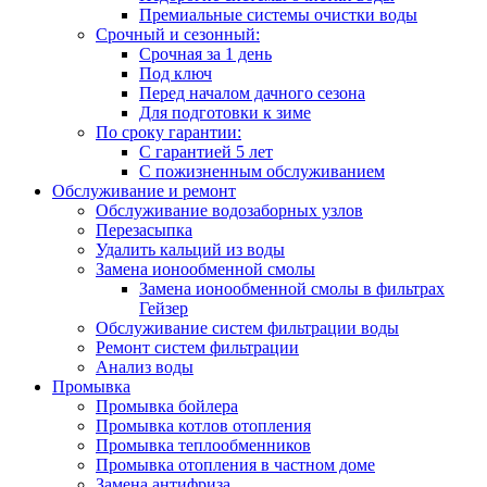
Премиальные системы очистки воды
Срочный и сезонный:
Срочная за 1 день
Под ключ
Перед началом дачного сезона
Для подготовки к зиме
По сроку гарантии:
С гарантией 5 лет
С пожизненным обслуживанием
Обслуживание и ремонт
Обслуживание водозаборных узлов
Перезасыпка
Удалить кальций из воды
Замена ионообменной смолы
Замена ионообменной смолы в фильтрах
Гейзер
Обслуживание систем фильтрации воды
Ремонт систем фильтрации
Анализ воды
Промывка
Промывка бойлера
Промывка котлов отопления
Промывка теплообменников
Промывка отопления в частном доме
Замена антифриза