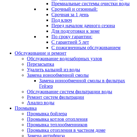
Премиальные системы очистки воды
Срочный и сезонный:
Срочная за 1 день
Под ключ
Перед началом дачного сезона
Для подготовки к зиме
По сроку гарантии:
С гарантией 5 лет
С пожизненным обслуживанием
Обслуживание и ремонт
Обслуживание водозаборных узлов
Перезасыпка
Удалить кальций из воды
Замена ионообменной смолы
Замена ионообменной смолы в фильтрах
Гейзер
Обслуживание систем фильтрации воды
Ремонт систем фильтрации
Анализ воды
Промывка
Промывка бойлера
Промывка котлов отопления
Промывка теплообменников
Промывка отопления в частном доме
Замена антифриза