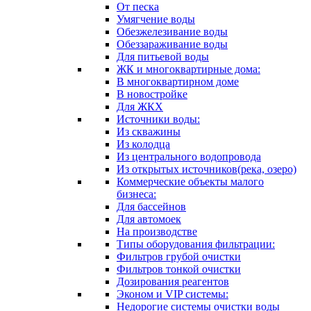
От песка
Умягчение воды
Обезжелезивание воды
Обеззараживание воды
Для питьевой воды
ЖК и многоквартирные дома:
В многоквартирном доме
В новостройке
Для ЖКХ
Источники воды:
Из скважины
Из колодца
Из центрального водопровода
Из открытых источников(река, озеро)
Коммерческие объекты малого
бизнеса:
Для бассейнов
Для автомоек
На производстве
Типы оборудования фильтрации:
Фильтров грубой очистки
Фильтров тонкой очистки
Дозирования реагентов
Эконом и VIP системы:
Недорогие системы очистки воды