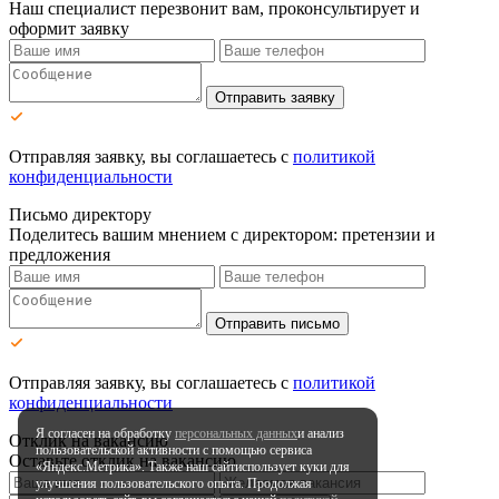
Наш специалист перезвонит вам, проконсультирует и
оформит заявку
Отправить заявку
Отправляя заявку, вы соглашаетесь с
политикой
конфиденциальности
Письмо директору
Поделитесь вашим мнением с директором: претензии и
предложения
Отправить письмо
Отправляя заявку, вы соглашаетесь с
политикой
конфиденциальности
Я согласен на обработку
персональных данных
и анализ
Отклик на вакансию
пользовательской активности
с помощью сервиса
Оставьте отклик на вакансию
«Яндекс.Метрика». Также наш сайт
использует куки для
улучшения пользовательского опыта.
Продолжая