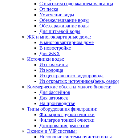
С высоким содержанием марганца
От песка
Умягчение воды
Обезжелезивание воды
Обеззараживание воды
Для питьевой воды
ЖК и многоквартирные дома:
В многоквартирном доме
В новостройке
Для ЖКХ
Источники воды:
Из скважины
Из колодца
Из центрального водопровода
Из открытых источников(река, озеро)
Коммерческие объекты малого бизнеса:
Для бассейнов
Для автомоек
На производстве
Типы оборудования фильтрации:
Фильтров грубой очистки
Фильтров тонкой очистки
Дозирования реагентов
Эконом и VIP системы:
Недорогие системы очистки воды