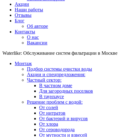
Акции
Наши работы
Отзывы
Блог
Об авторе
Контакты
О нас
Вакансии
Waterlike: Обслуживание систем фильтрации в Москве
Монтаж
Подбор системы очистки воды
Акции и спецпредложения:
Частный сектор:
В частном доме
Для загородных поселков
В таунхаусе
Решение проблем с водой:
От солей
От нитратов
От бактерий и вирусов
От хлора
От сероводорода
От мутности и взвесей