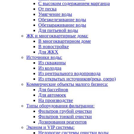
С высоким содержанием марганца
От песка
Умягчение воды
Обезжелезивание воды
Обеззараживание воды
Для питьевой воды
ЖК и многоквартирные дома:
В многоквартирном доме
В новостройке
Для ЖКХ
Источники воды:
Из скважины
Из колодца
Из центрального водопровода
Из открытых источников(река, озеро)
Коммерческие объекты малого бизнеса:
Для бассейнов
Для автомоек
На производстве
Типы оборудования фильтрации:
Фильтров грубой очистки
Фильтров тонкой очистки
Дозирования реагентов
Эконом и VIP системы:
Недорогие системы очистки воды