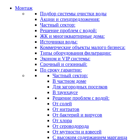
Монтаж
Подбор системы очистки воды
Акции и спецпредложения:
Частный сектор:
Решение проблем с водой:
ЖК и многоквартирные дома:
Источники воды:
Коммерческие объекты малого бизнеса:
Типы оборудования фильтрации:
Эконом и VIP системы:
Срочный и сезонный:
По сроку гарантии:
Частный сектор:
В частном доме
Для загородных поселков
В таунхаусе
Решение проблем с водой:
От солей
От нитратов
От бактерий и вирусов
От хлора
От сероводорода
От мутности и взвесей
С высоким содержанием марганца