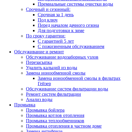
Премиальные системы очистки воды
Срочный и сезонный:
Срочная за 1 день
Под ключ
Перед началом дачного сезона
Для подготовки к зиме
По сроку гарантии:
С гарантией 5 лет
С пожизненным обслуживанием
Обслуживание и ремонт
Обслуживание водозаборных узлов
Перезасыпка
Удалить кальций из воды
Замена ионообменной смолы
Замена ионообменной смолы в фильтрах
Гейзер
Обслуживание систем фильтрации воды
Ремонт систем фильтрации
Анализ воды
Промывка
Промывка бойлера
Промывка котлов отопления
Промывка теплообменников
Промывка отопления в частном доме
Замена антифриза