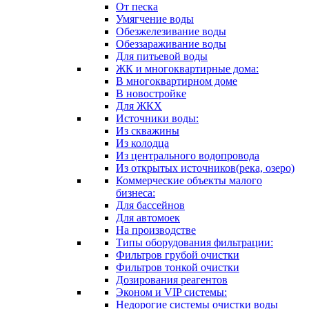
От песка
Умягчение воды
Обезжелезивание воды
Обеззараживание воды
Для питьевой воды
ЖК и многоквартирные дома:
В многоквартирном доме
В новостройке
Для ЖКХ
Источники воды:
Из скважины
Из колодца
Из центрального водопровода
Из открытых источников(река, озеро)
Коммерческие объекты малого
бизнеса:
Для бассейнов
Для автомоек
На производстве
Типы оборудования фильтрации:
Фильтров грубой очистки
Фильтров тонкой очистки
Дозирования реагентов
Эконом и VIP системы:
Недорогие системы очистки воды