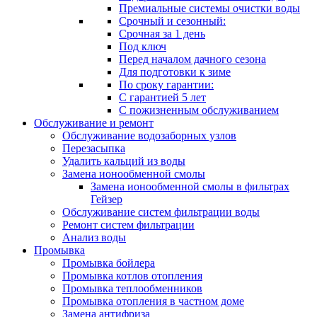
Премиальные системы очистки воды
Срочный и сезонный:
Срочная за 1 день
Под ключ
Перед началом дачного сезона
Для подготовки к зиме
По сроку гарантии:
С гарантией 5 лет
С пожизненным обслуживанием
Обслуживание и ремонт
Обслуживание водозаборных узлов
Перезасыпка
Удалить кальций из воды
Замена ионообменной смолы
Замена ионообменной смолы в фильтрах
Гейзер
Обслуживание систем фильтрации воды
Ремонт систем фильтрации
Анализ воды
Промывка
Промывка бойлера
Промывка котлов отопления
Промывка теплообменников
Промывка отопления в частном доме
Замена антифриза