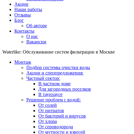
Акции
Наши работы
Отзывы
Блог
Об авторе
Контакты
О нас
Вакансии
Waterlike: Обслуживание систем фильтрации в Москве
Монтаж
Подбор системы очистки воды
Акции и спецпредложения:
Частный сектор:
В частном доме
Для загородных поселков
В таунхаусе
Решение проблем с водой:
От солей
От нитратов
От бактерий и вирусов
От хлора
От сероводорода
От мутности и взвесей